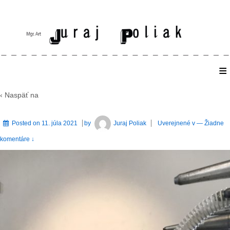
≡
Home
‹ Naspäť na
Posted on
11. júla 2021
by
Juraj Poliak
Uverejnené v
—
Žiadne
komentáre ↓