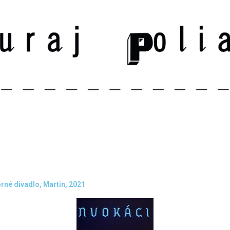
né divadlo, Martin, 2021​