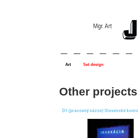
Art
Set design
Other projects
D1 (pracovný názov) Slovenské komor