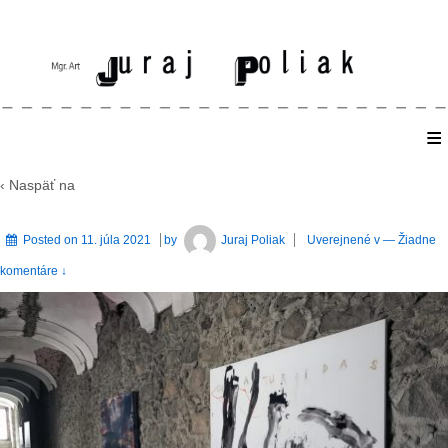
≡
Home
‹ Naspäť na
Posted on
11. júla 2021
by
Juraj Poliak
Uverejnené v
—
Žiadne
komentáre ↓