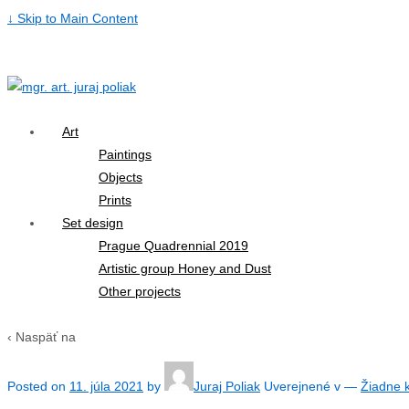
↓ Skip to Main Content
Art
Paintings
Objects
Prints
Set design
Prague Quadrennial 2019
Artistic group Honey and Dust
Other projects
‹ Naspäť na
Posted on
11. júla 2021
by
Juraj Poliak
Uverejnené v
—
Žiadne 