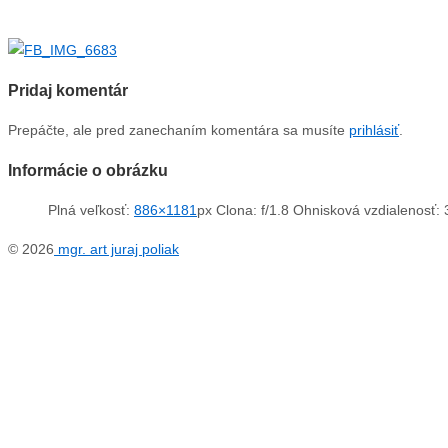
Pridaj komentár
Prepáčte, ale pred zanechaním komentára sa musíte
prihlásiť
.
Informácie o obrázku
Plná veľkosť:
886×1181
px
Clona: f/1.8
Ohnisková vzdialenosť:
© 2026
mgr. art juraj poliak