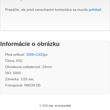
Prepáčte, ale pred zanechaním komentára sa musíte
prihlásiť
.
Informácie o obrázku
Plná veľkosť:
2000×1333
px
Clona: f/10
Ohnisková vzdialenosť: 24mm
ISO: 5000
Závierka: 1/25 sec
Fotoaparát: NIKON D5
© 2026
mgr. art juraj poliak