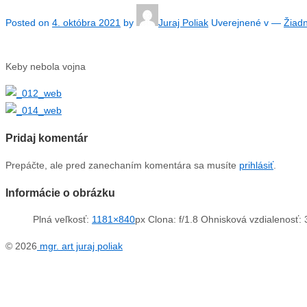
Posted on
4. októbra 2021
by
Juraj Poliak
Uverejnené v
—
Žiad
Keby nebola vojna
Pridaj komentár
Prepáčte, ale pred zanechaním komentára sa musíte
prihlásiť
.
Informácie o obrázku
Plná veľkosť:
1181×840
px
Clona: f/1.8
Ohnisková vzdialenosť:
© 2026
mgr. art juraj poliak