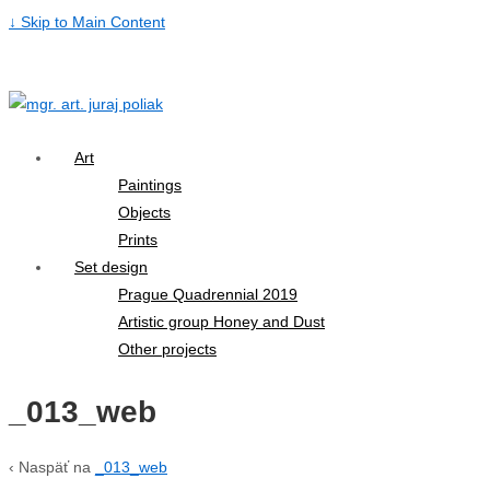
↓ Skip to Main Content
Art
Paintings
Objects
Prints
Set design
Prague Quadrennial 2019
Artistic group Honey and Dust
Other projects
_013_web
‹ Naspäť na
_013_web