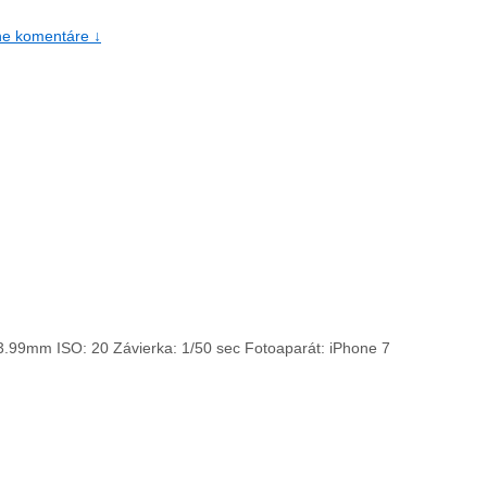
ne komentáre ↓
 3.99mm
ISO: 20
Závierka: 1/50 sec
Fotoaparát: iPhone 7