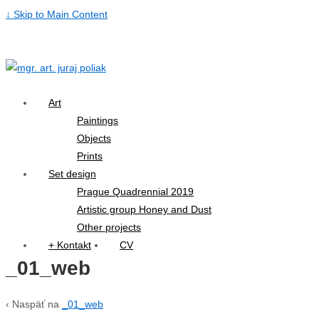
↓ Skip to Main Content
Art
Paintings
Objects
Prints
Set design
Prague Quadrennial 2019
Artistic group Honey and Dust
Other projects
+ Kontakt
CV
_01_web
‹ Naspäť na
_01_web