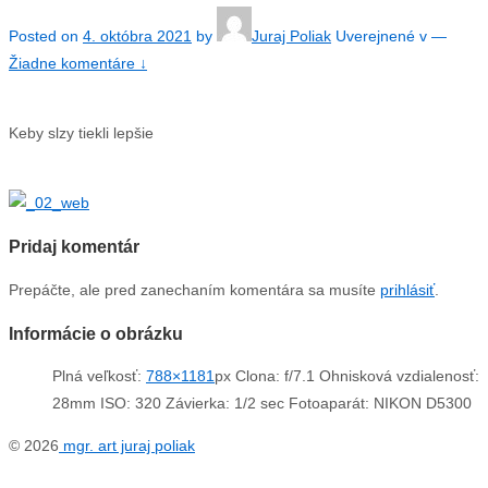
Posted on
4. októbra 2021
by
Juraj Poliak
Uverejnené v
—
Žiadne komentáre ↓
Keby slzy tiekli lepšie
Pridaj komentár
Prepáčte, ale pred zanechaním komentára sa musíte
prihlásiť
.
Informácie o obrázku
Plná veľkosť:
788×1181
px
Clona: f/7.1
Ohnisková vzdialenosť:
28mm
ISO: 320
Závierka: 1/2 sec
Fotoaparát: NIKON D5300
© 2026
mgr. art juraj poliak