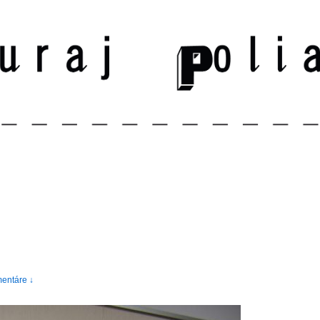
entáre ↓