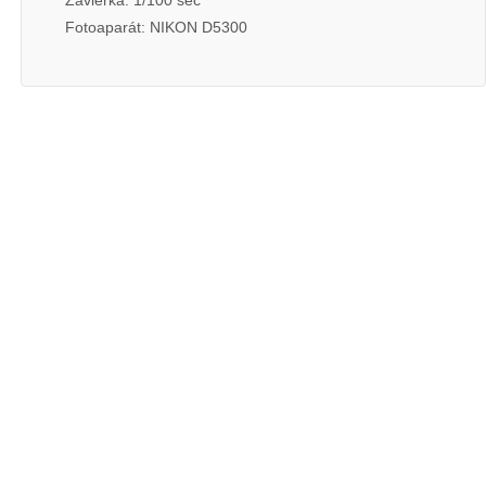
Závierka: 1/100 sec
Fotoaparát: NIKON D5300