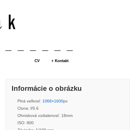
CV
+ Kontakt
Informácie o obrázku
Plná veľkosť:
1068×1600
px
Clona: f/5.6
Ohnisková vzdialenosť: 18mm
ISO: 800