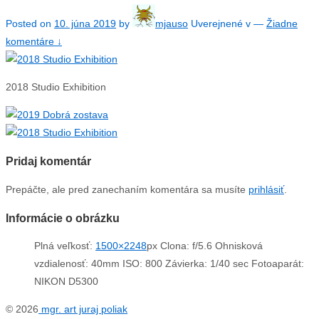
Posted on
10. júna 2019
by
mjauso
Uverejnené v
—
Žiadne
komentáre ↓
2018 Studio Exhibition
Pridaj komentár
Prepáčte, ale pred zanechaním komentára sa musíte
prihlásiť
.
Informácie o obrázku
Plná veľkosť:
1500×2248
px
Clona: f/5.6
Ohnisková
vzdialenosť: 40mm
ISO: 800
Závierka: 1/40 sec
Fotoaparát:
NIKON D5300
© 2026
mgr. art juraj poliak