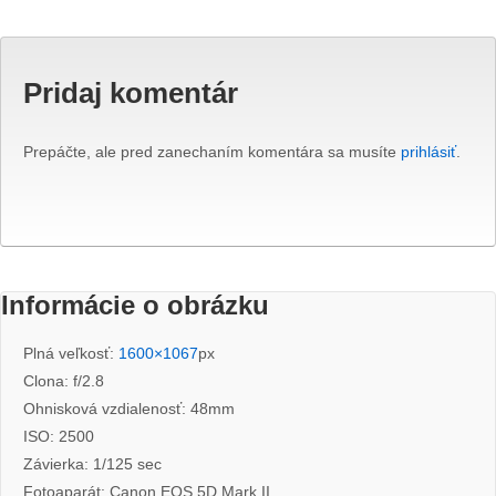
Pridaj komentár
Prepáčte, ale pred zanechaním komentára sa musíte
prihlásiť
.
Informácie o obrázku
Plná veľkosť:
1600×1067
px
Clona: f/2.8
Ohnisková vzdialenosť: 48mm
ISO: 2500
Závierka: 1/125 sec
Fotoaparát: Canon EOS 5D Mark II