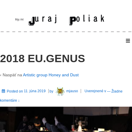
≡
Home
2018 EU.GENUS
‹ Naspäť na
Artistic group Honey and Dust
Posted on
11. júna 2019
by
mjauso
Uverejnené v
—
Žiadne
komentáre ↓