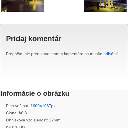
Pridaj komentár
Prepáčte, ale pred zanechaním komentára sa musíte
prihlásiť
.
Informácie o obrázku
Plná veľkosť:
1600×1067
px
Clona: f/6.3
Ohnisková vzdialenosť: 22mm
ISO: 16000