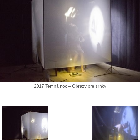
2017 Temná noc – Obrazy pre srnky