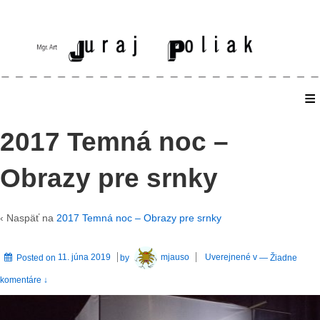
≡
Home
2017 Temná noc –
Obrazy pre srnky
‹ Naspäť na
2017 Temná noc – Obrazy pre srnky
Posted on
11. júna 2019
by
mjauso
Uverejnené v
—
Žiadne
komentáre ↓