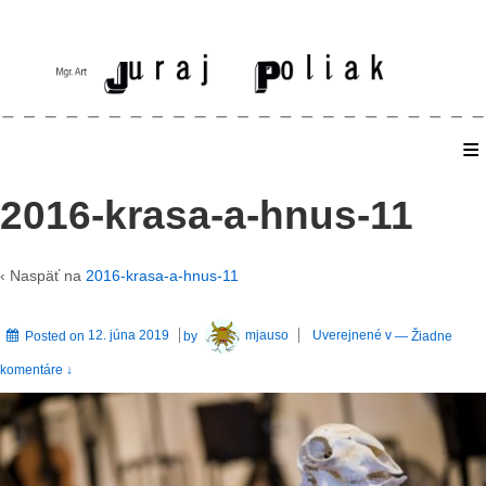
≡
Home
2016-krasa-a-hnus-11
‹ Naspäť na
2016-krasa-a-hnus-11
Posted on
12. júna 2019
by
mjauso
Uverejnené v
—
Žiadne
komentáre ↓