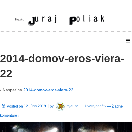
≡
Home
2014-domov-eros-viera-
22
‹ Naspäť na
2014-domov-eros-viera-22
Posted on
12. júna 2019
by
mjauso
Uverejnené v
—
Žiadne
komentáre ↓