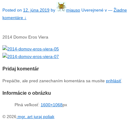
Posted on
12. júna 2019
by
mjauso
Uverejnené v
—
Žiadne
komentáre ↓
2014 Domov Eros Viera
Pridaj komentár
Prepáčte, ale pred zanechaním komentára sa musíte
prihlásiť
.
Informácie o obrázku
Plná veľkosť:
1600×1068
px
© 2026
mgr. art juraj poliak