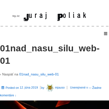
≡
Home
01nad_nasu_silu_web-
01
‹ Naspäť na
01nad_nasu_silu_web-01
Posted on
12. júna 2019
by
mjauso
Uverejnené v
—
Žiadne
komentáre ↓