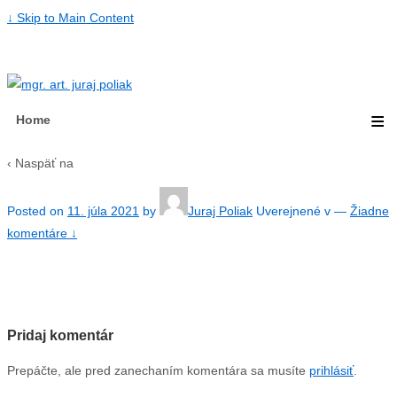
↓ Skip to Main Content
≡
Home
‹ Naspäť na
Posted on
11. júla 2021
by
Juraj Poliak
Uverejnené v
—
Žiadne
komentáre ↓
Pridaj komentár
Prepáčte, ale pred zanechaním komentára sa musíte
prihlásiť
.