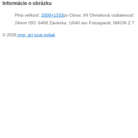
Informácie o obrázku
Plná veľkosť:
2000×1333
px
Clona: f/4
Ohnisková vzdialenosť:
24mm
ISO: 6400
Závierka: 1/640 sec
Fotoaparát: NIKON Z 7
© 2026
mgr. art juraj poliak