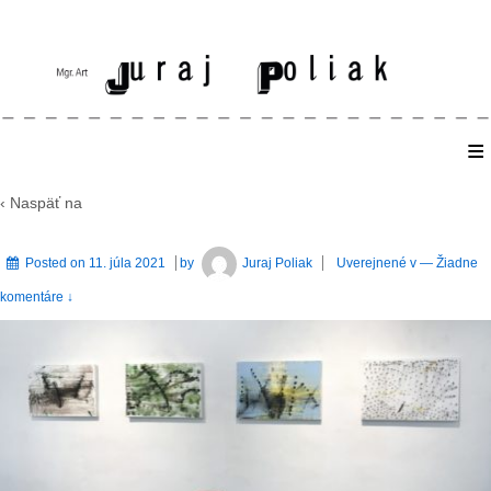
≡
Home
‹ Naspäť na
Posted on
11. júla 2021
by
Juraj Poliak
Uverejnené v
—
Žiadne
komentáre ↓