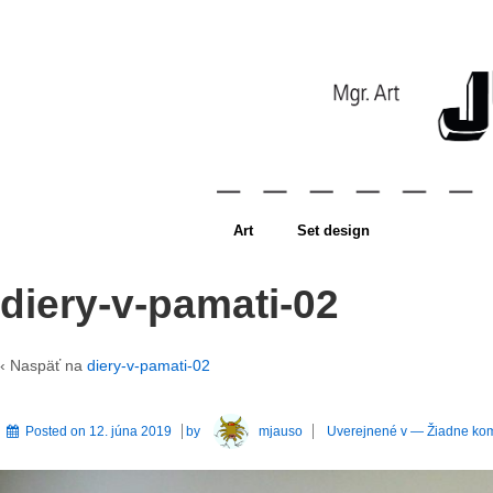
Art
Set design
diery-v-pamati-02
‹ Naspäť na
diery-v-pamati-02
Posted on
12. júna 2019
by
mjauso
Uverejnené v
—
Žiadne kom