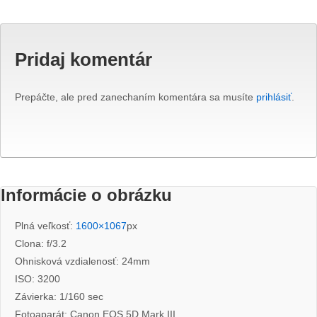
Pridaj komentár
Prepáčte, ale pred zanechaním komentára sa musíte
prihlásiť
.
Informácie o obrázku
Plná veľkosť:
1600×1067
px
Clona: f/3.2
Ohnisková vzdialenosť: 24mm
ISO: 3200
Závierka: 1/160 sec
Fotoaparát: Canon EOS 5D Mark III