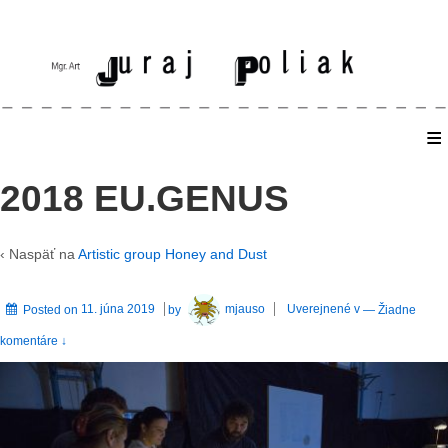
≡
Home
2018 EU.GENUS
‹ Naspäť na
Artistic group Honey and Dust
Posted on
11. júna 2019
by
mjauso
Uverejnené v
—
Žiadne
komentáre ↓