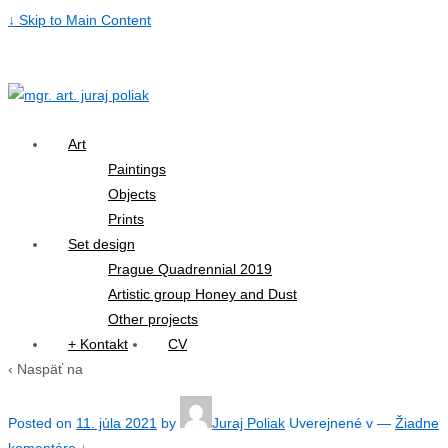
↓ Skip to Main Content
Art
Paintings
Objects
Prints
Set design
Prague Quadrennial 2019
Artistic group Honey and Dust
Other projects
+ Kontakt
CV
‹ Naspäť na
Posted on
11. júla 2021
by
Juraj Poliak
Uverejnené v
—
Žiadne