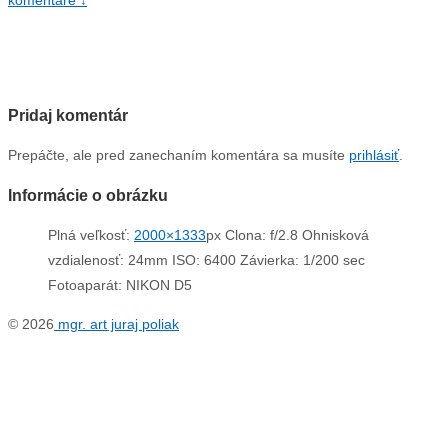
komentáre ↓
Pridaj komentár
Prepáčte, ale pred zanechaním komentára sa musíte
prihlásiť
.
Informácie o obrázku
Plná veľkosť:
2000×1333
px
Clona: f/2.8
Ohnisková
vzdialenosť: 24mm
ISO: 6400
Závierka: 1/200 sec
Fotoaparát: NIKON D5
© 2026
mgr. art juraj poliak