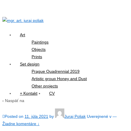
↓
Skip
to
Main
Content
Art
Paintings
Objects
Prints
Set design
Prague Quadrennial 2019
Artistic group Honey and Dust
Other projects
+ Kontakt
CV
‹ Naspäť na
Posted on
11. júla 2021
by
Juraj Poliak
Uverejnené v
—
Žiadne komentáre ↓