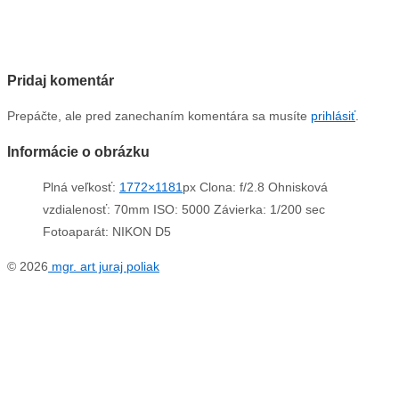
Pridaj komentár
Prepáčte, ale pred zanechaním komentára sa musíte
prihlásiť
.
Informácie o obrázku
Plná veľkosť:
1772×1181
px
Clona: f/2.8
Ohnisková
vzdialenosť: 70mm
ISO: 5000
Závierka: 1/200 sec
Fotoaparát: NIKON D5
© 2026
mgr. art juraj poliak