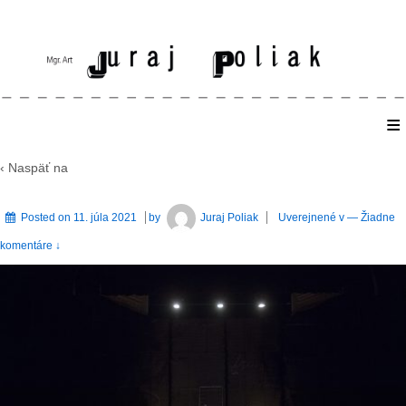
≡
Home
‹ Naspäť na
Posted on
11. júla 2021
by
Juraj Poliak
Uverejnené v
—
Žiadne
komentáre ↓