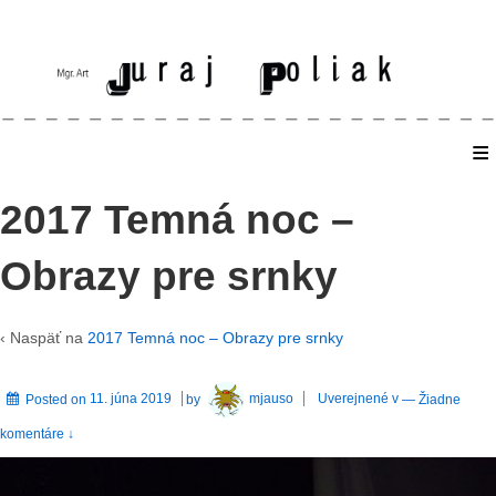
≡
Home
2017 Temná noc –
Obrazy pre srnky
‹ Naspäť na
2017 Temná noc – Obrazy pre srnky
Posted on
11. júna 2019
by
mjauso
Uverejnené v
—
Žiadne
komentáre ↓