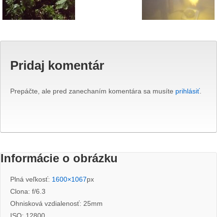
Pridaj komentár
Prepáčte, ale pred zanechaním komentára sa musíte
prihlásiť
.
Informácie o obrázku
Plná veľkosť:
1600×1067
px
Clona: f/6.3
Ohnisková vzdialenosť: 25mm
ISO: 12800