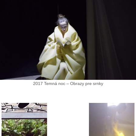
2017 Temná noc – Obrazy pre srnky