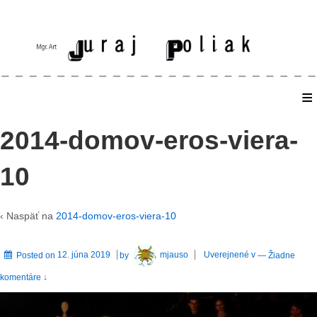
≡
Home
2014-domov-eros-viera-
10
‹ Naspäť na
2014-domov-eros-viera-10
Posted on
12. júna 2019
by
mjauso
Uverejnené v
—
Žiadne
komentáre ↓