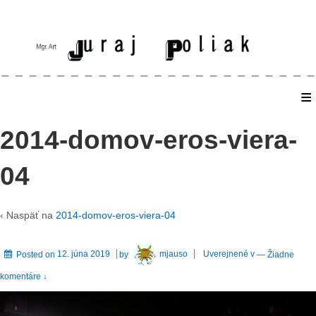
≡
Home
2014-domov-eros-viera-
04
‹ Naspäť na
2014-domov-eros-viera-04
Posted on
12. júna 2019
by
mjauso
Uverejnené v
—
Žiadne
komentáre ↓