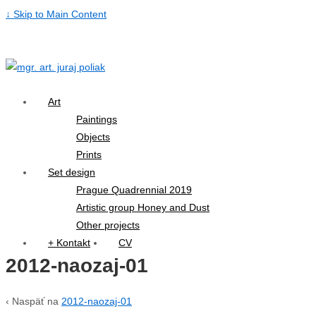
↓ Skip to Main Content
Art
Paintings
Objects
Prints
Set design
Prague Quadrennial 2019
Artistic group Honey and Dust
Other projects
+ Kontakt
CV
2012-naozaj-01
‹ Naspäť na
2012-naozaj-01