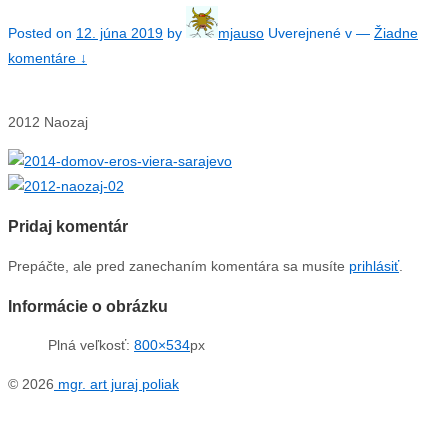
Posted on
12. júna 2019
by
mjauso
Uverejnené v
—
Žiadne
komentáre ↓
2012 Naozaj
Pridaj komentár
Prepáčte, ale pred zanechaním komentára sa musíte
prihlásiť
.
Informácie o obrázku
Plná veľkosť:
800×534
px
© 2026
mgr. art juraj poliak