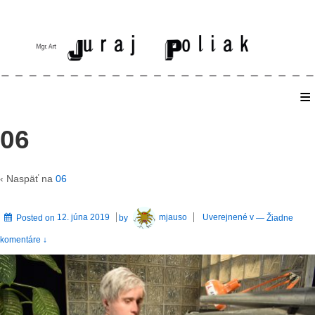
≡
Home
06
‹ Naspäť na
06
Posted on
12. júna 2019
by
mjauso
Uverejnené v
—
Žiadne
komentáre ↓