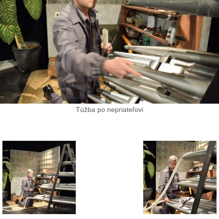
Túžba po nepriateľovi