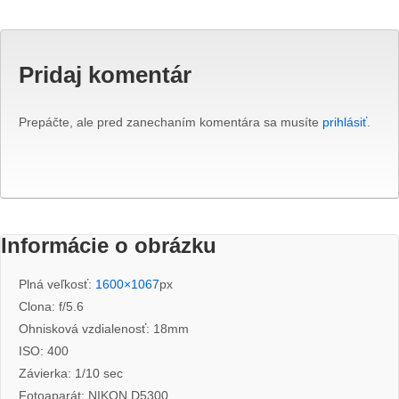
Pridaj komentár
Prepáčte, ale pred zanechaním komentára sa musíte
prihlásiť
.
Informácie o obrázku
Plná veľkosť:
1600×1067
px
Clona: f/5.6
Ohnisková vzdialenosť: 18mm
ISO: 400
Závierka: 1/10 sec
Fotoaparát: NIKON D5300