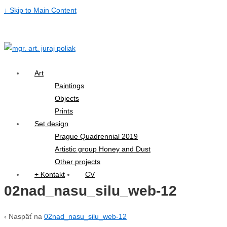
↓ Skip to Main Content
Art
Paintings
Objects
Prints
Set design
Prague Quadrennial 2019
Artistic group Honey and Dust
Other projects
+ Kontakt
CV
02nad_nasu_silu_web-12
‹ Naspäť na
02nad_nasu_silu_web-12