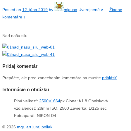
Posted on
12. júna 2019
by
mjauso
Uverejnené v
—
Žiadne
komentáre ↓
Nad našu silu
Pridaj komentár
Prepáčte, ale pred zanechaním komentára sa musíte
prihlásiť
.
Informácie o obrázku
Plná veľkosť:
2500×1664
px
Clona: f/1.8
Ohnisková
vzdialenosť: 28mm
ISO: 2500
Závierka: 1/125 sec
Fotoaparát: NIKON D4
© 2026
mgr. art juraj poliak