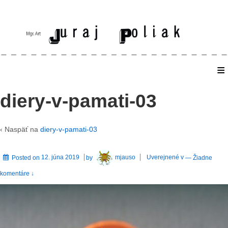
≡
Home
diery-v-pamati-03
‹ Naspäť na
diery-v-pamati-03
Posted on
12. júna 2019
by
mjauso
Uverejnené v
—
Žiadne
komentáre ↓