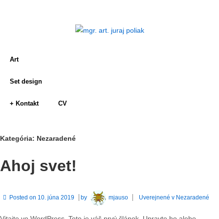
Art
Set design
+ Kontakt
CV
Kategória:
Nezaradené
Ahoj svet!
Posted on
10. júna 2019
by
mjauso
Uverejnené v
Nezaradené
Vitajte vo WordPress. Toto je váš prvý článok. Upravte ho alebo