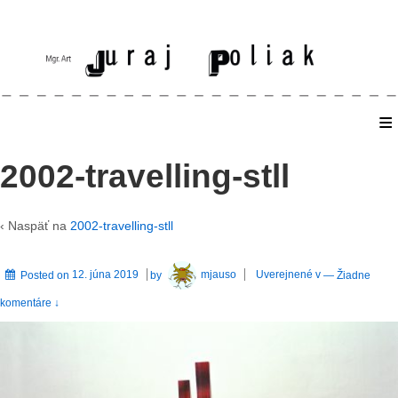
≡
Home
2002-travelling-stll
‹ Naspäť na
2002-travelling-stll
Posted on
12. júna 2019
by
mjauso
Uverejnené v
—
Žiadne
komentáre ↓